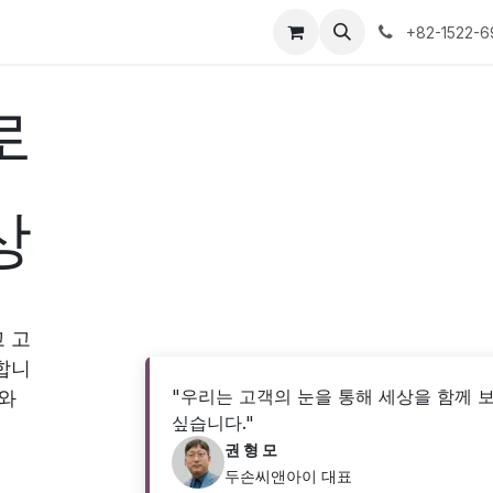
o
About
강좌
일정
쇼핑
행사
+82-1522-6
로
상
 고
합니
"우리는 고객의 눈을 통해 세상을 함께 
회와
싶습니다."
권 형 모
두손씨앤아이 대표